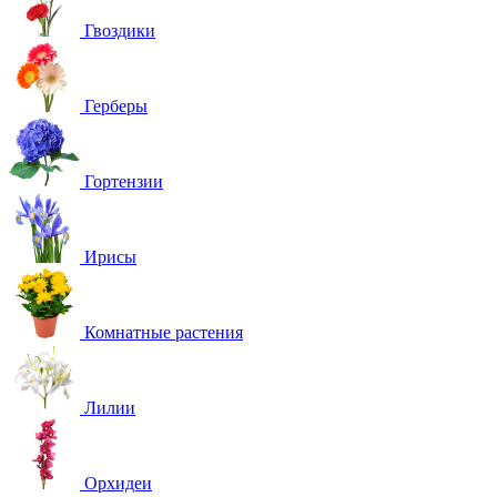
Гвоздики
Герберы
Гортензии
Ирисы
Комнатные растения
Лилии
Орхидеи