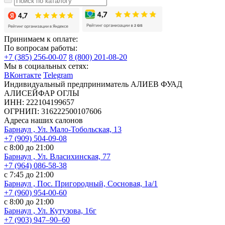
Принимаем к оплате:
По вопросам работы:
+7 (385) 256-00-07
8 (800) 201-08-20
Мы в социальных сетях:
ВКонтакте
Telegram
Индивидуальный предприниматель АЛИЕВ ФУАД
АЛИСЕЙФАР ОГЛЫ
ИНН: 222104199657
ОГРНИП: 316222500107606
Адреса наших салонов
Барнаул , Ул. Мало-Тобольская, 13
+7 (909) 504-09-08
с 8:00 до 21:00
Барнаул , Ул. Власихинская, 77
+7 (964) 086-58-38
с 7:45 до 21:00
Барнаул , Пос. Пригородный, Сосновая, 1а/1
+7 (960) 954-00-60
с 8:00 до 21:00
Барнаул , Ул. Кутузова, 16г
+7 (903) 947‒90‒60