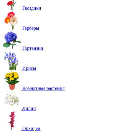
Гвоздики
Герберы
Гортензии
Ирисы
Комнатные растения
Лилии
Орхидеи