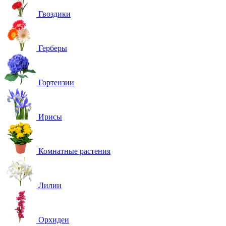
Гвоздики
Герберы
Гортензии
Ирисы
Комнатные растения
Лилии
Орхидеи