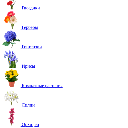
Гвоздики
Герберы
Гортензии
Ирисы
Комнатные растения
Лилии
Орхидеи