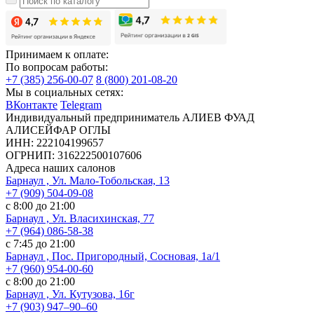
Принимаем к оплате:
По вопросам работы:
+7 (385) 256-00-07
8 (800) 201-08-20
Мы в социальных сетях:
ВКонтакте
Telegram
Индивидуальный предприниматель АЛИЕВ ФУАД
АЛИСЕЙФАР ОГЛЫ
ИНН: 222104199657
ОГРНИП: 316222500107606
Адреса наших салонов
Барнаул , Ул. Мало-Тобольская, 13
+7 (909) 504-09-08
с 8:00 до 21:00
Барнаул , Ул. Власихинская, 77
+7 (964) 086-58-38
с 7:45 до 21:00
Барнаул , Пос. Пригородный, Сосновая, 1а/1
+7 (960) 954-00-60
с 8:00 до 21:00
Барнаул , Ул. Кутузова, 16г
+7 (903) 947‒90‒60