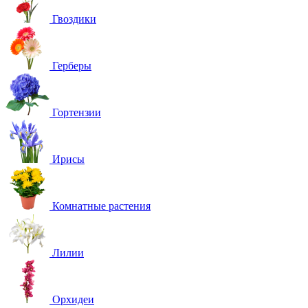
Гвоздики
Герберы
Гортензии
Ирисы
Комнатные растения
Лилии
Орхидеи